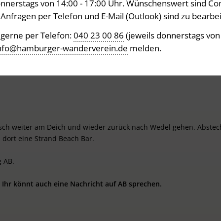
donnerstags von 14:00 - 17:00 Uhr. Wünschenswert sind C
 Anfragen per Telefon und E-Mail (Outlook) sind zu bearbei
Tageswanderungen
e gerne per Telefon:
040 23 00 86
(jeweils donnerstags von
nfo@hamburger-wanderverein.de
melden.
August 2026
sch weiter am Deich und wieder zurück nach Wedel gehen. Abstec
h dort eine Strand Beach Bar.
g AB.
. Ihr könnt auch eine Nachricht auf AB sprechen.