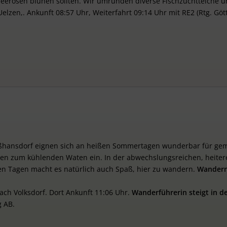
 Seerosen blühen sollten. Wir umrunden diverse Fischzuchtteiche
Uelzen,. Ankunft 08:57 Uhr, Weiterfahrt 09:14 Uhr mit RE2 (Rtg. Gö
roßhansdorf eignen sich an heißen Sommertagen wunderbar für ge
aden zum kühlenden Waten ein. In der abwechslungsreichen, heite
hlen Tagen macht es natürlich auch Spaß, hier zu wandern.
Wandern
nach Volksdorf. Dort Ankunft 11:06 Uhr.
Wanderführerin
steigt
in
d
g AB.