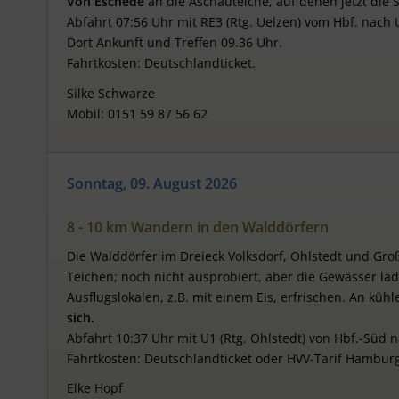
Von Eschede
an die Aschauteiche, auf denen jetzt die
Abfahrt 07:56 Uhr mit RE3 (Rtg. Uelzen) vom Hbf. nach 
Dort Ankunft und Treffen 09.36 Uhr.
Fahrtkosten: Deutschlandticket.
Silke Schwarze
Mobil: 0151 59 87 56 62
Sonntag, 09. August 2026
8 - 10 km Wandern in den Walddörfern
Die Walddörfer im Dreieck Volksdorf, Ohlstedt und G
Teichen; noch nicht ausprobiert, aber die Gewässer l
Ausflugslokalen, z.B. mit einem Eis, erfrischen. An kü
sich.
Abfahrt 10:37 Uhr mit U1 (Rtg. Ohlstedt) von Hbf.-Süd 
Fahrtkosten: Deutschlandticket oder HVV-Tarif Hambur
Elke Hopf