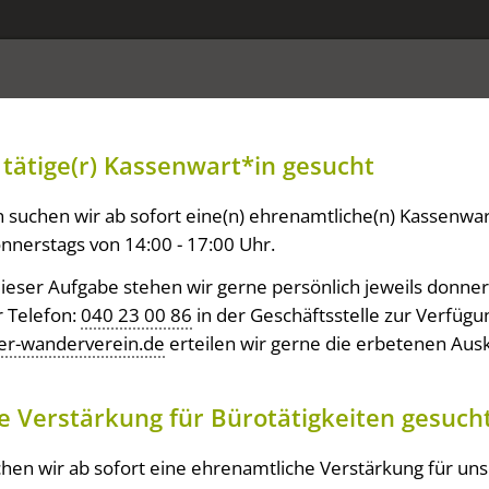
Wanderangebote
tätige(r) Kassenwart*in gesucht
 suchen wir ab sofort eine(n) ehrenamtliche(n) Kassenwar
onnerstags von 14:00 - 17:00 Uhr.
ieser Aufgabe stehen wir gerne persönlich jeweils donner
r Telefon:
040 23 00 86
in der Geschäftsstelle zur Verfügu
llschaft Natur und Umgebu
r-wanderverein.de
erteilen wir gerne die erbetenen Aus
e Verstärkung für Bürotätigkeiten gesuch
hen wir ab sofort eine ehrenamtliche Verstärkung für un
Strecke in Kilometern:
Alle