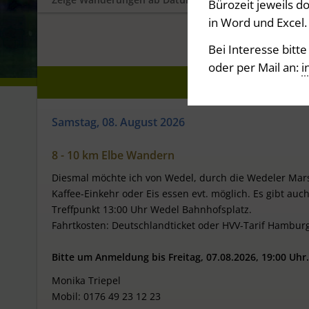
Bürozeit jeweils 
in Word und Excel.
Bei Interesse bitt
oder per Mail an:
i
Samstag, 08. August 2026
8 - 10 km Elbe Wandern
Diesmal möchte ich von Wedel, durch die Wedeler Mar
Kaffee-Einkehr oder Eis essen evt. möglich. Es gibt auc
Treffpunkt 13:00 Uhr Wedel Bahnhofsplatz.
Fahrtkosten: Deutschlandticket oder HVV-Tarif Hambur
Bitte um Anmeldung bis Freitag, 07.08.2026, 19:00 Uhr
Monika Triepel
Mobil: 0176 49 23 12 23