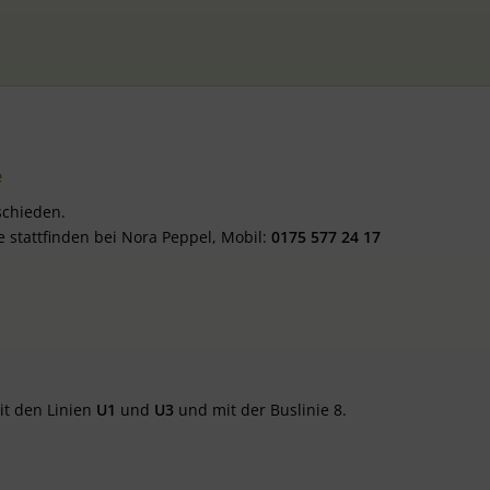
e
schieden.
e stattfinden bei Nora Peppel, Mobil:
0175 577 24 17
it den Linien
U1
und
U3
und mit der Buslinie 8.