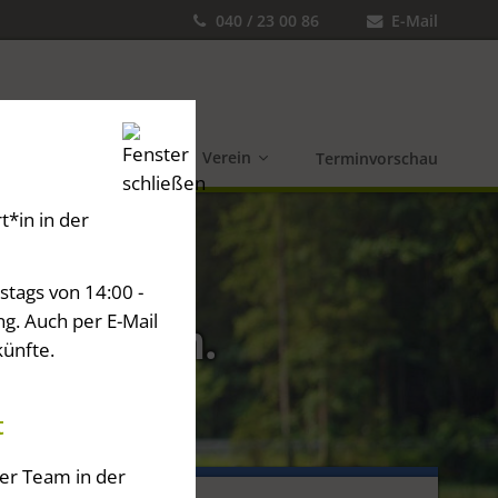
040 / 23 00 86
E-Mail
Wanderreisen
Verein
Terminvorschau
t*in in der
stags von 14:00 -
ng. Auch per E-Mail
ng erkunden.
künfte.
t
ser Team in der