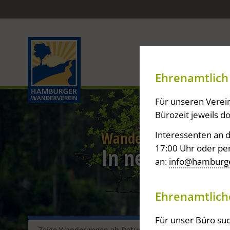
Home
Ehrenamtlich 
Für unseren Verein
Bürozeit jeweils d
Wandern in Hamburg
Interessenten an d
17:00 Uhr oder pe
In netter Gese
an:
info@hamburge
Ehrenamtlich
Für unser Büro suc
Zeige Wanderungen ab Datum...