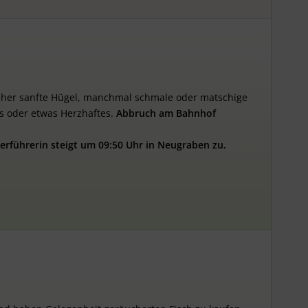
 eher sanfte Hügel, manchmal schmale oder matschige
s oder etwas Herzhaftes.
Abbruch
am
Bahnhof
erführerin
steigt
um
09:50
Uhr
in
Neugraben
zu.