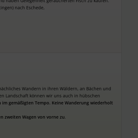
 und haben Gelegenheit geräucherten Fisch zu kaufen.
ttingen) nach Eschede,
mächliches Wandern in ihren Wäldern, an Bächen und
ren Landschaft können wir uns auch in hübschen
 im gemäßigten Tempo. Keine Wanderung wiederholt
en
zweiten
Wagen
von
vorne zu
.