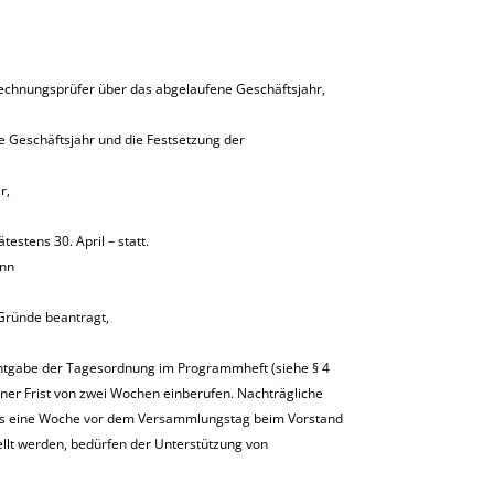
chnungsprüfer über das abgelaufene Geschäftsjahr,
 Geschäftsjahr und die Festsetzung der
r,
estens 30. April – statt.
enn
 Gründe beantragt,
ntgabe der Tagesordnung im Programmheft (siehe § 4
einer Frist von zwei Wochen einberufen. Nachträgliche
ns eine Woche vor dem Versammlungstag beim Vorstand
ellt werden, bedürfen der Unterstützung von