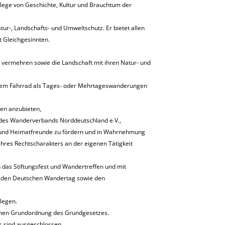
lege von Geschichte, Kultur und Brauchtum der
r-, Landschafts- und Umweltschutz. Er bietet allen
 Gleichgesinnten.
ermehren sowie die Landschaft mit ihren Natur- und
dem Fahrrad als Tages- oder Mehrtageswanderungen
en anzubieten,
des Wanderverbands Norddeutschland e.V.,
und Heimatfreunde zu fördern und in Wahrnehmung
hres Rechtscharakters an der eigenen Tätigkeit
das Stiftungsfest und Wandertreffen und mit
den Deutschen Wandertag sowie den
legen.
ischen Grundordnung des Grundgesetzes.
s sind ausgeschlossen.