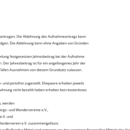
 beantragen. Die Ablehnung des Aufnahmeantrags kann
folgen. Die Ablehnung kann ohne Angaben von Gründen
ammlung festgesetzten Jahresbeitrag bei der Aufnahme
. Der Jahresbeitrag ist für ein angefangenes Jahr der
 Fällen Ausnahmen von diesem Grundsatz zulassen.
 und portofrei zugestellt. Ehepaare erhalten jeweils
Mahnung nicht bezahlt haben erhalten kein kostenloses
n, werden
rgs- und Wandervereine e.V.,
.V. und
nderverein e.V. zusammengefasst.
zufließenden Mittel sind getrennt von den sonstigen finanziellen Mitteln des Ve