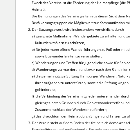
Zweck des Vereins ist die Förderung der Heimatpflege (die Pf
Heimat).
Die Bemühungen des Vereins gelten aus dieser Sicht dem Natu
Bevölkerungsgruppen die Möglichkeit zur Kommunikation mit
2. Der Satzungszweck wird insbesondere verwirklicht durch
a) geeignete Maßnahmen Wandergebiete zu erhalten und zu v
Kulturdenkmälern zu schützen,
b) für jedermann offene Wanderführungen zu Fuß oder mit 
sowie Buswanderfahrten zu veranstalten,
c) Wanderungen und Treffen für Jugendliche sowie für Senior
d) Wanderwege zu markieren und zwar nach den Richtlinien 
e) die gemeinnützige Stiftung Hamburger Wanderer, Natur- 
ihrer Aufgaben zu unterstützen, soweit die Stiftung wegen i
gehindert ist,
f) die Verbindung der Vereinsmitglieder untereinander durch 
gleichgesinnten Gruppen durch Gebietswandertreffen und 
Zusammenschluss der Wanderer zu fördern,
g) das Brauchtum der Heimat durch Singen und Tanzen zu pf
3. Der Verein steht auf dem Boden der freiheitlich demokrat
Parteipolitische und konfessionelle Bestrebungen des Verein