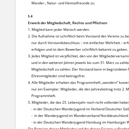
Wander-, Natur- und Heimatfreunde zu.
§ 4
Erwerb der Mitgliedschaft, Rechte und Pflichten
1. Mitglied kann jeder Mensch werden.
2. Die Aufnahme ist schriftlich beim Vorstand des Vereins zu
nur durch Vorstandsbeschluss – mit einfacher Mehrheit – er
erfolgen und ist dem Bewerber schriftlich bekannt zu geben.
3. Jedes Mitglied ist verpflichtet, den von der Mitgliedervers
und in den weiteren Jahren jeweils bis zum 31. März zu zahlen
Mitgliedschaft zu zahlen. Der Vorstand kann in begründeten
Ehrenmitglieder sind beitragsfrei.
4. Alle Mitglieder erhalten das Programmheft „wandern“ kosten-
nur ein Exemplar. Mitglieder, die den Jahresbeitrag trotz 2. 
Programmheft.
5. Mitglieder, die das 25. Lebensjahr noch nicht vollendet habe
- in der Deutschen Wanderjugend im Verband Deutscher Gebi
- in der Wanderjugend im Wanderverband Norddeutschland e
- in der Deutschen Wanderjugend Hamburg im Hamburger Wa
Die Beiträge dieser Mitglieder und die dieser Gruppe außerdem 