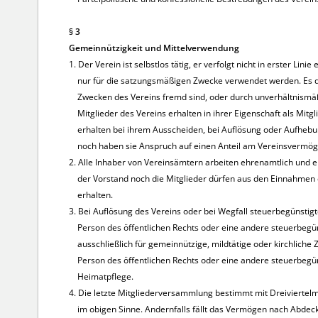
§ 3
Gemeinnützigkeit und Mittelverwendung
1. Der Verein ist selbstlos tätig, er verfolgt nicht in erster Lin
nur für die satzungsmäßigen Zwecke verwendet werden. Es da
Zwecken des Vereins fremd sind, oder durch unverhältnismäß
Mitglieder des Vereins erhalten in ihrer Eigenschaft als Mitg
erhalten bei ihrem Ausscheiden, bei Auflösung oder Aufhebun
noch haben sie Anspruch auf einen Anteil am Vereinsvermög
2. Alle Inhaber von Vereinsämtern arbeiten ehrenamtlich und 
der Vorstand noch die Mitglieder dürfen aus den Einnahmen 
erhalten.
3. Bei Auflösung des Vereins oder bei Wegfall steuerbegünstigt
Person des öffentlichen Rechts oder eine andere steuerbegüns
ausschließlich für gemeinnützige, mildtätige oder kirchliche 
Person des öffentlichen Rechts oder eine andere steuerbegün
Heimatpflege.
4. Die letzte Mitgliederversammlung bestimmt mit Dreivierte
im obigen Sinne. Andernfalls fällt das Vermögen nach Abdecku