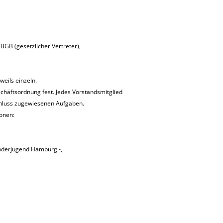
BGB (gesetzlicher Vertreter),
eils einzeln.
eschäftsordnung fest. Jedes Vorstandsmitglied
hluss zugewiesenen Aufgaben.
ionen:
nderjugend Hamburg -,