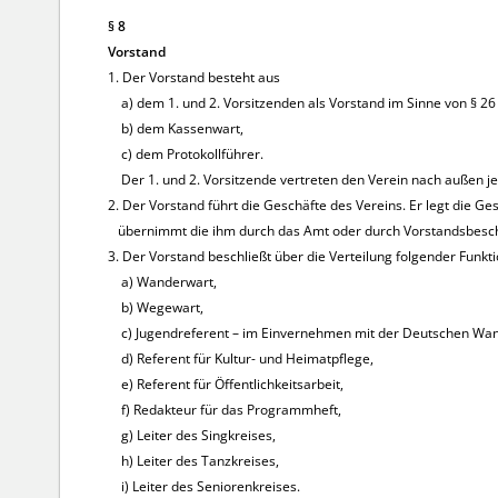
§ 8
Vorstand
1. Der Vorstand besteht aus
a) dem 1. und 2. Vorsitzenden als Vorstand im Sinne von § 26 
b) dem Kassenwart,
c) dem Protokollführer.
Der 1. und 2. Vorsitzende vertreten den Verein nach außen jew
2. Der Vorstand führt die Geschäfte des Vereins. Er legt die G
übernimmt die ihm durch das Amt oder durch Vorstandsbesc
3. Der Vorstand beschließt über die Verteilung folgender Funkt
a) Wanderwart,
b) Wegewart,
c) Jugendreferent – im Einvernehmen mit der Deutschen Wa
d) Referent für Kultur- und Heimatpflege,
e) Referent für Öffentlichkeitsarbeit,
f) Redakteur für das Programmheft,
g) Leiter des Singkreises,
h) Leiter des Tanzkreises,
i) Leiter des Seniorenkreises.